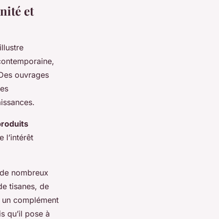
nité et
llustre
 contemporaine,
 Des ouvrages
nes
aissances.
produits
 l’intérêt
er de nombreux
de tisanes, de
 un complément
s qu’il pose à