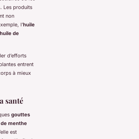
s
. Les produits
ont non
xemple, l’
huile
huile de
er d’efforts
lantes entrent
 corps à mieux
la santé
lques
gouttes
e de menthe
lle est