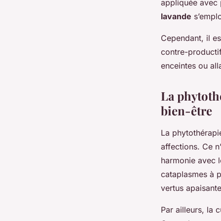
appliquée avec 
lavande
s’emplo
Cependant, il es
contre-productif
enceintes ou all
La phytothé
bien-être
La phytothérapie
affections. Ce n
harmonie avec l
cataplasmes à pa
vertus apaisante
Par ailleurs, la 