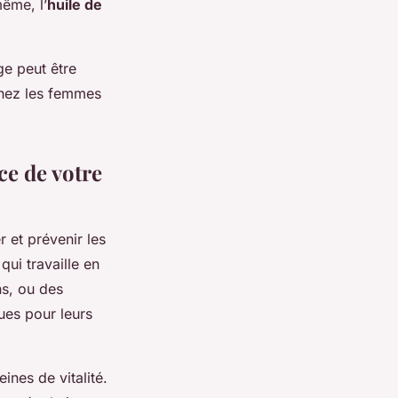
ême, l’
huile de
ge peut être
 chez les femmes
ce de votre
r et prévenir les
ui travaille en
ns, ou des
ues pour leurs
ines de vitalité.