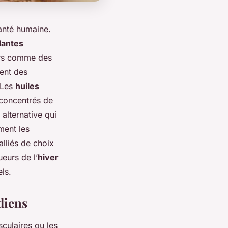
santé humaine.
lantes
iers comme des
ent des
 Les
huiles
 concentrés de
 alternative qui
ment les
alliés de choix
ueurs de l’
hiver
ls.
diens
sculaires ou les