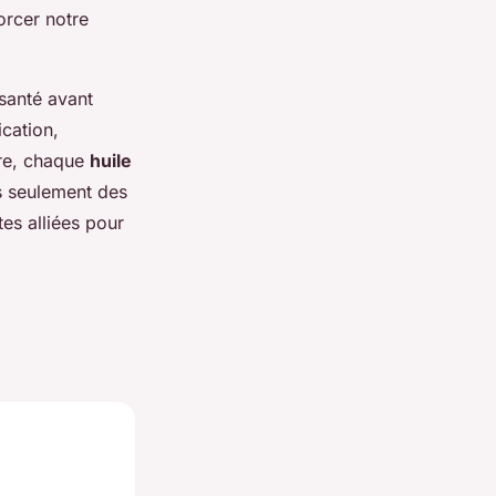
orcer notre
santé avant
cation,
ire, chaque
huile
s seulement des
tes alliées pour