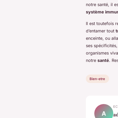
notre santé, il 
système immun
Il est toutefoi
d’entamer tout
t
enceinte, ou all
ses spécificité
organismes vivan
notre
santé
. Re
Bien-etre
EC
A
a