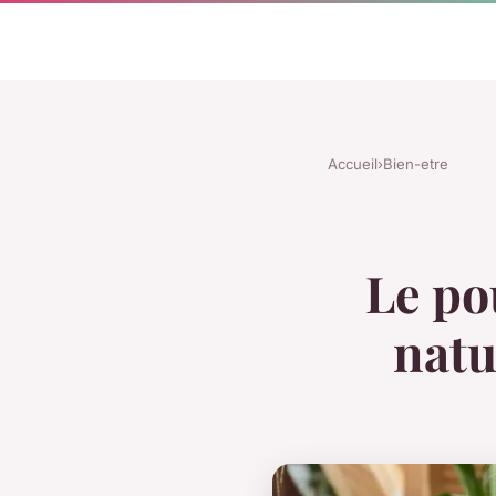
Accueil
›
Bien-etre
Le po
natu