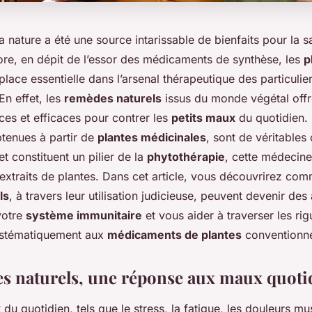
a nature a été une source intarissable de bienfaits pour la 
ore, en dépit de l’essor des médicaments de synthèse, les
p
place essentielle dans l’arsenal thérapeutique des particul
En effet, les
remèdes naturels
issus du monde végétal offr
ces et efficaces pour contrer les
petits maux
du quotidien.
btenues à partir de
plantes médicinales
, sont de véritables
et constituent un pilier de la
phytothérapie
, cette médecine
 extraits de plantes. Dans cet article, vous découvrirez com
ls
, à travers leur utilisation judicieuse, peuvent devenir des 
votre
système immunitaire
et vous aider à traverser les rig
ystématiquement aux
médicaments de plantes
conventionne
s naturels, une réponse aux maux quoti
x
du quotidien, tels que le stress, la fatigue, les douleurs mu