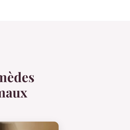
emèdes
 maux