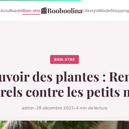
📰
Booboolina
Actu
Beauté
Bien-etre
Lifestyle
Mode
Shopping
BIEN-ETRE
uvoir des plantes : R
rels contre les petits
admin
•
28 décembre 2023
•
4 min de lecture