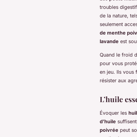
troubles digesti
de la nature, te
seulement access
de menthe poi
lavande
est souv
Quand le froid d
pour vous protég
en jeu. Ils vous
résister aux agr
L’huile ess
Évoquer les
hui
d’huile
suffisent
poivrée
peut so