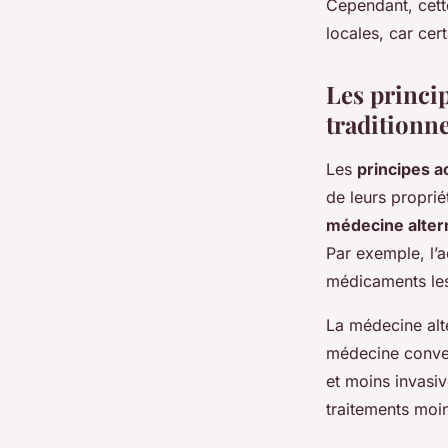
Cependant, cette
locales, car ce
Les princip
traditionne
Les
principes ac
de leurs propri
médecine alter
Par exemple, l’a
médicaments le
La médecine alte
médecine conven
et moins invasiv
traitements moin