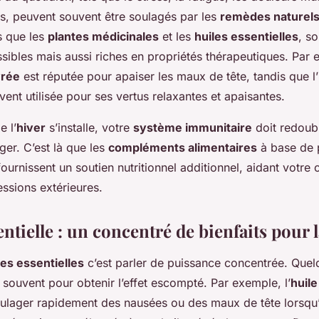
fs, peuvent souvent être soulagés par les
remèdes naturel
ls que les
plantes médicinales
et les
huiles essentielles
, s
ibles mais aussi riches en propriétés thérapeutiques. Par e
vrée
est réputée pour apaiser les maux de tête, tandis que l’
ent utilisée pour ses vertus relaxantes et apaisantes.
e l’
hiver
s’installe, votre
système immunitaire
doit redoubl
er. C’est là que les
compléments alimentaires
à base de p
 fournissent un soutien nutritionnel additionnel, aidant votre
essions extérieures.
entielle : un concentré de bienfaits pour 
les essentielles
c’est parler de puissance concentrée. Que
 souvent pour obtenir l’effet escompté. Par exemple, l’
huil
ulager rapidement des nausées ou des maux de tête lorsqu’e