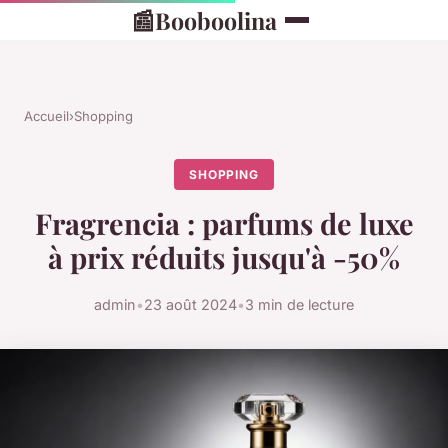
📰
Booboolina
Accueil
›
Shopping
SHOPPING
Fragrencia : parfums de luxe
à prix réduits jusqu'à -50%
admin
•
23 août 2024
•
3 min de lecture