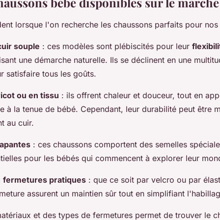
haussons bébé disponibles sur le marché
ent lorsque l'on recherche les chaussons parfaits pour nos 
uir souple
: ces modèles sont plébiscités pour leur
flexibil
risant une démarche naturelle. Ils se déclinent en une multit
r satisfaire tous les goûts.
ricot ou en tissu
: ils offrent chaleur et douceur, tout en ap
ue à la tenue de bébé. Cependant, leur durabilité peut être 
 au cuir.
rapantes
: ces chaussons comportent des semelles spéciales
ntielles pour les bébés qui commencent à explorer leur mo
c
fermetures pratiques
: que ce soit par velcro ou par élas
eture assurent un maintien sûr tout en simplifiant l'habilla
matériaux et des types de fermetures permet de trouver le c