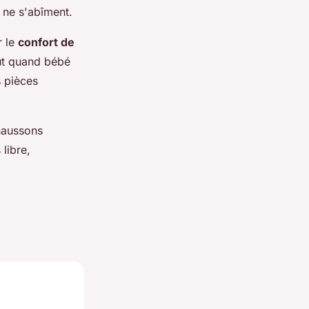
s ne s'abîment.
r le
confort de
out quand bébé
 pièces
chaussons
libre,