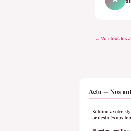
a
← Voir tous les a
Actu — Nos aut
Sublimez votre sty
or destinés aux fe
Piercings oreille c