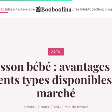
📰
Booboolina
Actu
Beauté
Bien-etre
Lifestyle
Mode
Shopping
ACTU
son bébé : avantages 
ents types disponibles
marché
admin
•
12 mars 2024
•
3 min de lecture