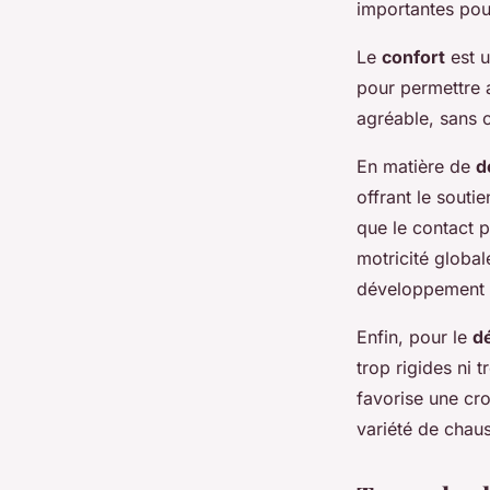
importantes pou
Le
confort
est u
pour permettre 
agréable, sans c
En matière de
d
offrant le sout
que le contact 
motricité global
développement e
Enfin, pour le
d
trop rigides ni 
favorise une cr
variété de chau