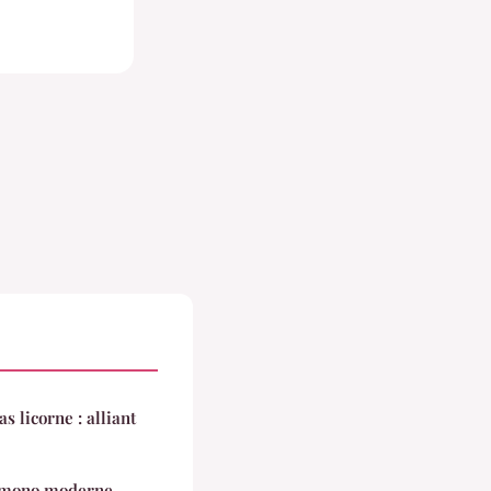
 licorne : alliant
kimono moderne