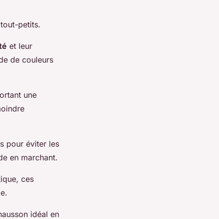
tout-petits.
ité
et leur
ude de couleurs
portant une
moindre
 pour éviter les
nde en marchant.
tique, ces
ge.
hausson idéal en