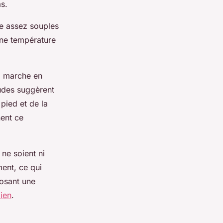
s.
re assez souples
une température
a marche en
tudes suggèrent
pied et de la
nent ce
 ne soient ni
ment, ce qui
posant une
lien
.