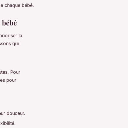
 de chaque bébé.
e bébé
rioriser la
ssons qui
tes. Pour
les pour
eur douceur.
ibilité.