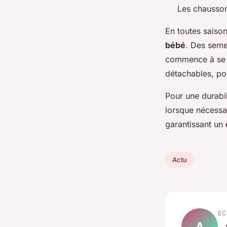
Les chaussons
En toutes saiso
bébé
. Des seme
commence à se d
détachables, pou
Pour une durabil
lorsque nécessa
garantissant un
Actu
EC
A