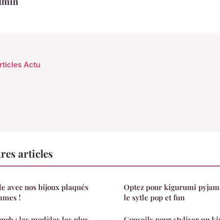
dmin
rticles Actu
res articles
le avec nos bijoux plaqués
Optez pour kigurumi pyjamas
mmes !
le sytle pop et fun
onch : les modèles les plus
Conseils pour styliser un 