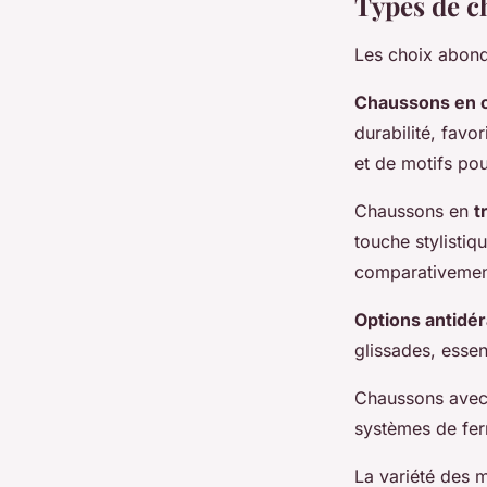
Types de c
Les choix abond
Chaussons en c
durabilité, favo
et de motifs pou
Chaussons en
t
touche stylistiq
comparativement
Options antidé
glissades, esse
Chaussons ave
systèmes de ferm
La variété des 