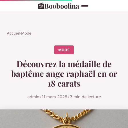
📰
Booboolina
Accueil
›
Mode
MODE
Découvrez la médaille de
baptême ange raphaël en or
18 carats
admin
•
11 mars 2025
•
3 min de lecture