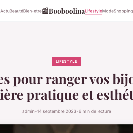
📰
Booboolina
Actu
Beauté
Bien-etre
Lifestyle
Mode
Shopping
LIFESTYLE
es pour ranger vos bij
ère pratique et esthé
admin
•
14 septembre 2023
•
6 min de lecture