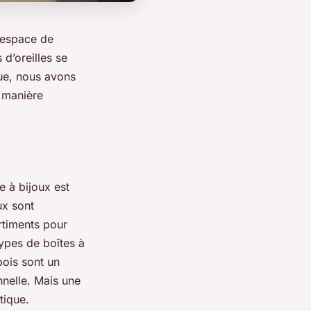
’espace de
d’oreilles se
ue, nous avons
 manière
e à bijoux est
ux sont
rtiments pour
types de boîtes à
bois sont un
nnelle. Mais une
tique.