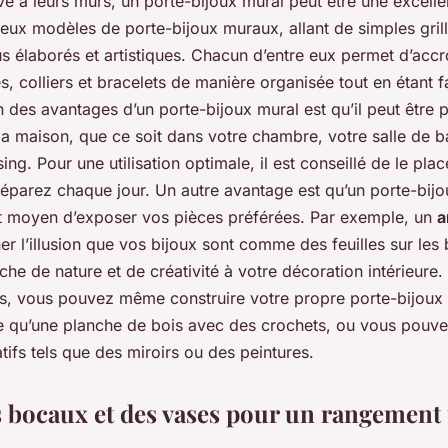
e à leurs murs, un porte-bijoux mural peut être une excellen
eux modèles de porte-bijoux muraux, allant de simples grill
s élaborés et artistiques. Chacun d’entre eux permet d’acc
es, colliers et bracelets de manière organisée tout en étant 
n des avantages d’un porte-bijoux mural est qu’il peut être 
 la maison, que ce soit dans votre chambre, votre salle de
ing. Pour une utilisation optimale, il est conseillé de le plac
éparez chaque jour. Un autre avantage est qu’un porte-bijo
nt moyen d’exposer vos pièces préférées. Par exemple, un
a
r l’illusion que vos bijoux sont comme des feuilles sur les
che de nature et de créativité à votre décoration intérieure
fs, vous pouvez même construire votre propre porte-bijoux m
le qu’une planche de bois avec des crochets, ou vous pouve
ifs tels que des miroirs ou des peintures.
es bocaux et des vases pour un rangement