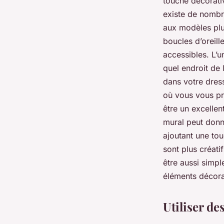
touche décorativ
existe de nombr
aux modèles plu
boucles d’oreill
accessibles. L’u
quel endroit de
dans votre dress
où vous vous pr
être un excelle
mural peut donne
ajoutant une tou
sont plus créati
être aussi simp
éléments décorat
Utiliser d