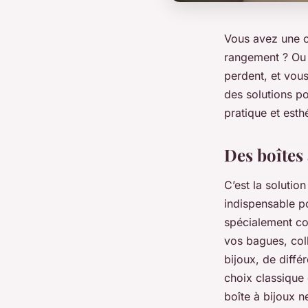
Vous avez une c
rangement ? Ou p
perdent, et vou
des solutions p
pratique et esth
Des boîtes
C’est la solutio
indispensable p
spécialement co
vos bagues, coll
bijoux, de diffé
choix classique 
boîte à bijoux n