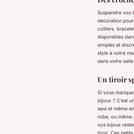
Suspendre vos b
décoration pour
colliers, bracel
disponibles dan
simples et discr
style à votre m
dans votre sall
Un tiroir s
Si vous manquez
bijoux ? C’est u
seul et même en
robe, ou même a
vos bijoux reste
tiroir. Ces peti