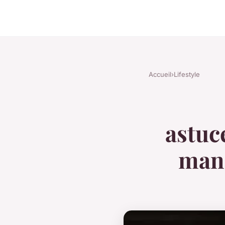
Accueil
›
Lifestyle
astuc
mani