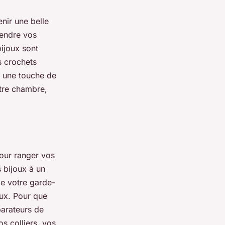
nir une belle
pendre vos
bijoux sont
s crochets
r une touche de
otre chambre,
pour ranger vos
 bijoux à un
de votre garde-
oux. Pour que
parateurs de
s colliers, vos