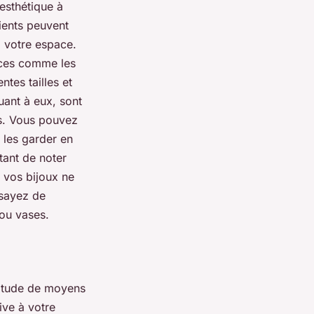
esthétique à
pients peuvent
à votre espace.
ièces comme les
tes tailles et
uant à eux, sont
ts. Vous pouvez
 les garder en
rtant de noter
e vos bijoux ne
ssayez de
 ou vases.
ltitude de moyens
ive à votre