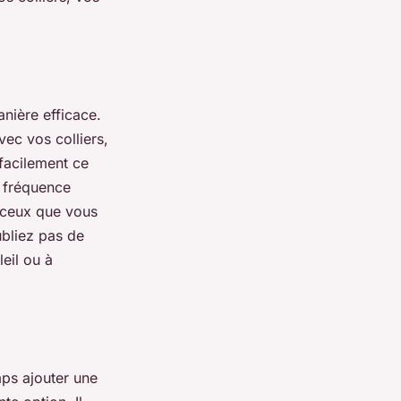
nière efficace.
ec vos colliers,
 facilement ce
e fréquence
z ceux que vous
oubliez pas de
eil ou à
mps ajouter une