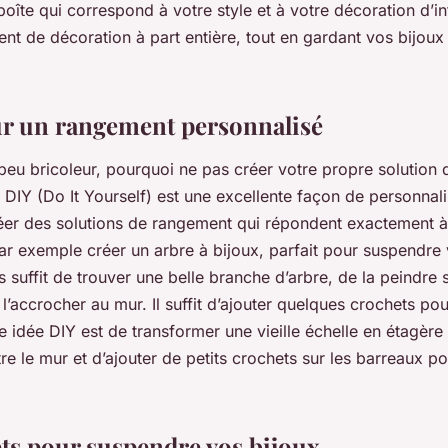
oîte qui correspond à votre style et à votre décoration d’int
nt de décoration à part entière, tout en gardant vos bijoux 
r un rangement personnalisé
 peu bricoleur, pourquoi ne pas créer votre propre solution
 DIY (Do It Yourself) est une excellente façon de personnali
éer des solutions de rangement qui répondent exactement à
r exemple créer un arbre à bijoux, parfait pour suspendre v
us suffit de trouver une belle branche d’arbre, de la peindre 
 l’accrocher au mur. Il suffit d’ajouter quelques crochets p
e idée DIY est de transformer une vieille échelle en étagère à 
re le mur et d’ajouter de petits crochets sur les barreaux 
ts pour suspendre vos bijoux