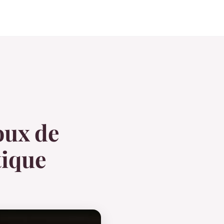
oux de
tique