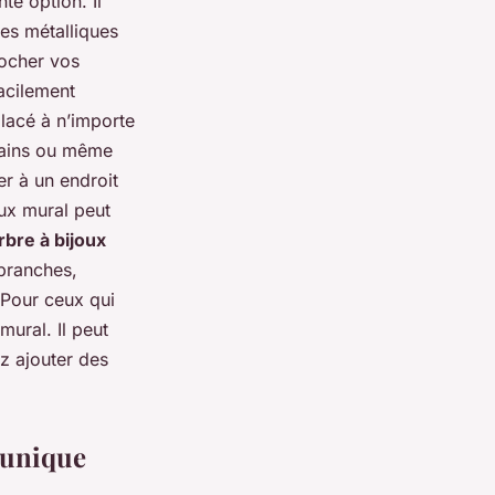
te option. Il
es métalliques
rocher vos
facilement
placé à n’importe
 bains ou même
er à un endroit
ux mural peut
rbre à bijoux
 branches,
. Pour ceux qui
ural. Il peut
z ajouter des
 unique